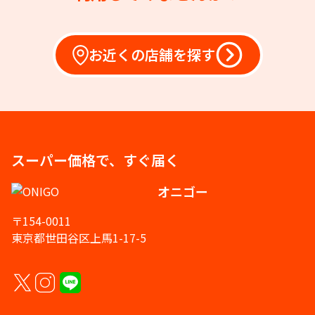
お近くの店舗を探す
スーパー価格で、すぐ届く
オニゴー
〒154-0011
東京都世田谷区上馬1-17-5