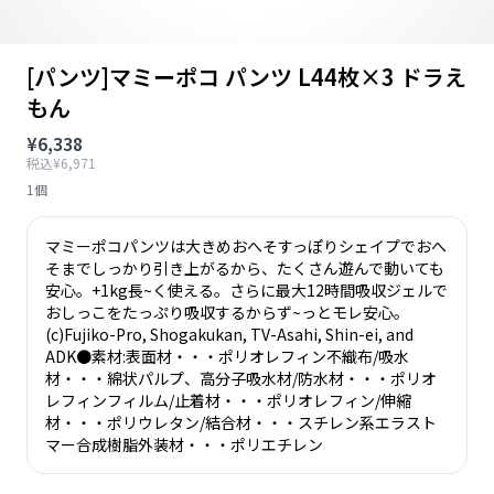
[パンツ]マミーポコ パンツ L44枚×3 ドラえ
もん
¥6,338
税込¥6,971
1個
マミーポコパンツは大きめおへそすっぽりシェイプでおへ
そまでしっかり引き上がるから、たくさん遊んで動いても
安心。+1kg長~く使える。さらに最大12時間吸収ジェルで
おしっこをたっぷり吸収するからず~っとモレ安心。
(c)Fujiko-Pro, Shogakukan, TV-Asahi, Shin-ei, and
ADK●素材:表面材・・・ポリオレフィン不織布/吸水
材・・・綿状パルプ、高分子吸水材/防水材・・・ポリオ
レフィンフィルム/止着材・・・ポリオレフィン/伸縮
材・・・ポリウレタン/結合材・・・スチレン系エラスト
マー合成樹脂外装材・・・ポリエチレン