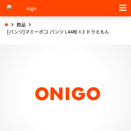
商品
[パンツ]マミーポコ パンツ L44枚×3 ドラえもん