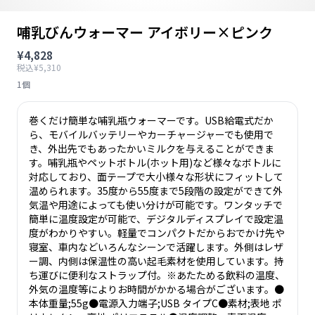
哺乳びんウォーマー アイボリー×ピンク
¥4,828
税込¥5,310
1個
巻くだけ簡単な哺乳瓶ウォーマーです。USB給電式だか
ら、モバイルバッテリーやカーチャージャーでも使用で
き、外出先でもあったかいミルクを与えることができま
す。哺乳瓶やペットボトル(ホット用)など様々なボトルに
対応しており、面テープで大小様々な形状にフィットして
温められます。35度から55度まで5段階の設定ができて外
気温や用途によっても使い分けが可能です。ワンタッチで
簡単に温度設定が可能で、デジタルディスプレイで設定温
度がわかりやすい。軽量でコンパクトだからおでかけ先や
寝室、車内などいろんなシーンで活躍します。外側はレザ
ー調、内側は保温性の高い起毛素材を使用しています。持
ち運びに便利なストラップ付。※あたためる飲料の温度、
外気の温度等によりお時間がかかる場合がございます。●
本体重量;55g●電源入力端子;USB タイプC●素材;表地 ポ