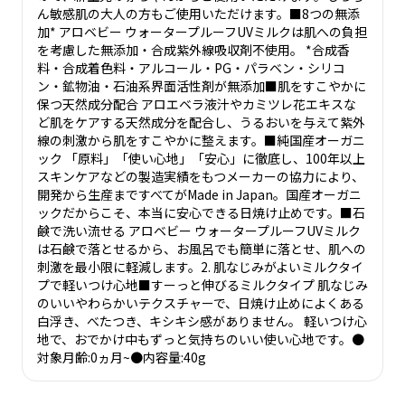
ん敏感肌の大人の方もご使用いただけます。■8つの無添
加* アロベビー ウォータープルーフUVミルクは肌への負担
を考慮した無添加・合成紫外線吸収剤不使用。 *合成香
料・合成着色料・アルコール・PG・パラベン・シリコ
ン・鉱物油・石油系界面活性剤が無添加■肌をすこやかに
保つ天然成分配合 アロエベラ液汁やカミツレ花エキスな
ど肌をケアする天然成分を配合し、うるおいを与えて紫外
線の刺激から肌をすこやかに整えます。■純国産オーガニ
ック 「原料」「使い心地」「安心」に徹底し、100年以上
スキンケアなどの製造実績をもつメーカーの協力により、
開発から生産まですべてがMade in Japan。国産オーガニ
ックだからこそ、本当に安心できる日焼け止めです。■石
鹸で洗い流せる アロベビー ウォータープルーフUVミルク
は石鹸で落とせるから、お風呂でも簡単に落とせ、肌への
刺激を最小限に軽減します。2. 肌なじみがよいミルクタイ
プで軽いつけ心地■すーっと伸びるミルクタイプ 肌なじみ
のいいやわらかいテクスチャーで、日焼け止めによくある
白浮き、べたつき、キシキシ感がありません。 軽いつけ心
地で、おでかけ中もずっと気持ちのいい使い心地です。●
対象月齢:0ヵ月~●内容量:40g