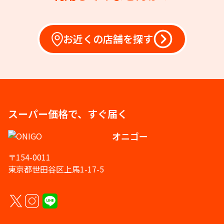
お近くの店舗を探す
スーパー価格で、すぐ届く
オニゴー
〒154-0011
東京都世田谷区上馬1-17-5