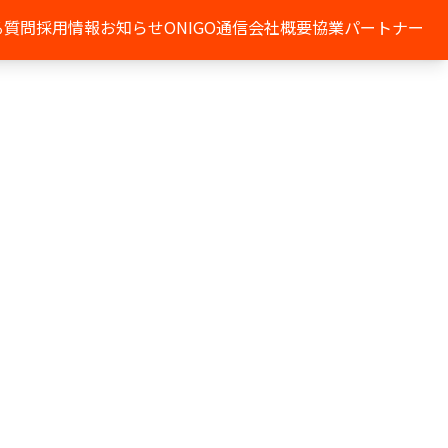
る質問
採用情報
お知らせ
ONIGO通信
会社概要
協業パートナー