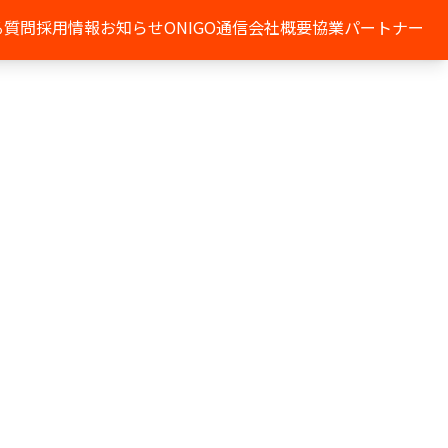
る質問
採用情報
お知らせ
ONIGO通信
会社概要
協業パートナー