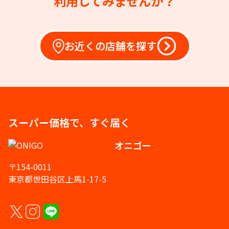
利用してみませんか？
お近くの店舗を探す
スーパー価格で、すぐ届く
オニゴー
〒154-0011
東京都世田谷区上馬1-17-5