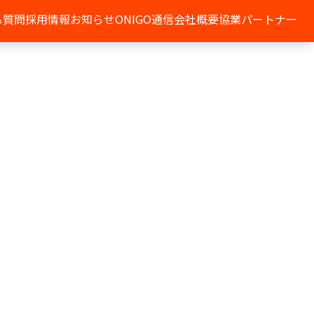
る質問
採用情報
お知らせ
ONIGO通信
会社概要
協業パートナー