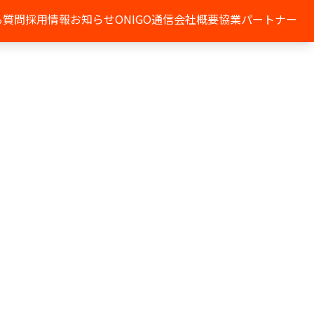
る質問
採用情報
お知らせ
ONIGO通信
会社概要
協業パートナー