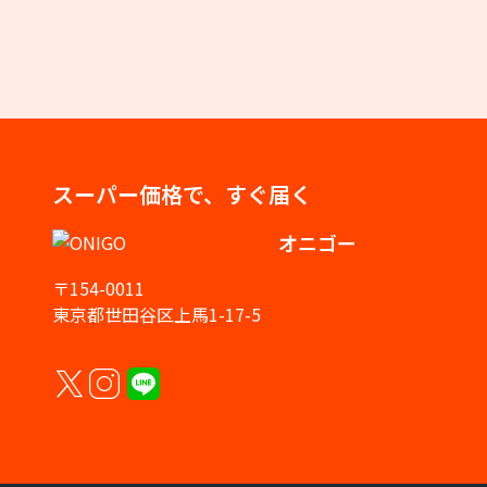
スーパー価格で、すぐ届く
オニゴー
〒154-0011
東京都世田谷区上馬1-17-5