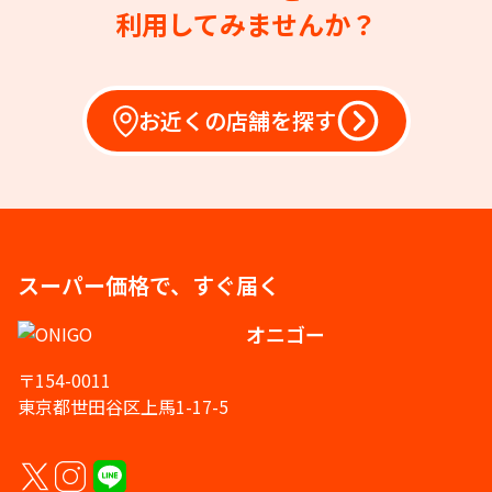
利用してみませんか？
お近くの店舗を探す
スーパー価格で、すぐ届く
オニゴー
〒154-0011
東京都世田谷区上馬1-17-5