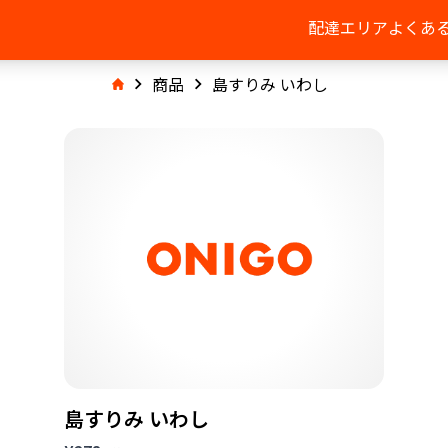
配達エリア
よくあ
商品
島すりみ いわし
島すりみ いわし