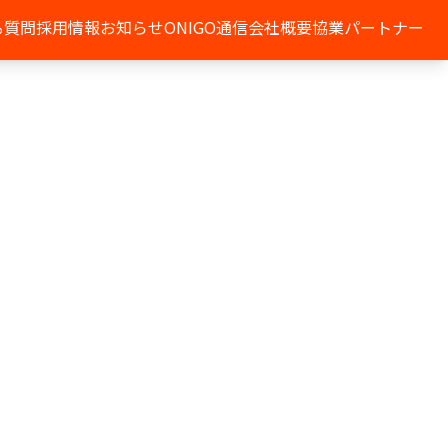
る質問
採用情報
お知らせ
ONIGO通信
会社概要
協業パートナー