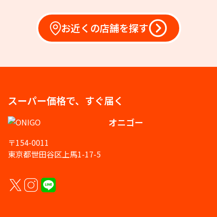
お近くの店舗を探す
スーパー価格で、すぐ届く
オニゴー
〒154-0011
東京都世田谷区上馬1-17-5