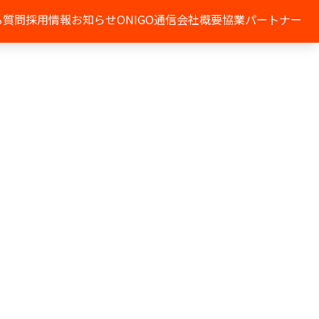
る質問
採用情報
お知らせ
ONIGO通信
会社概要
協業パートナー