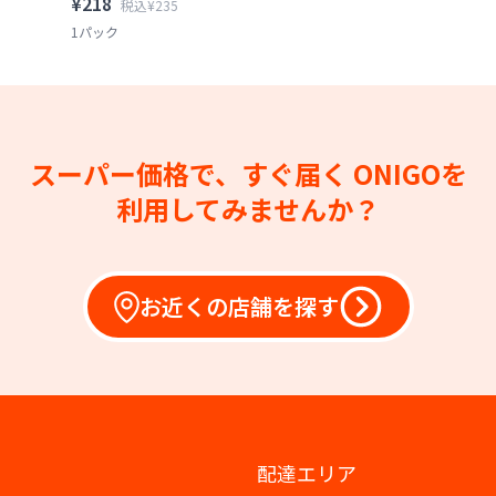
¥218
税込¥235
1パック
スーパー価格で、すぐ届く
ONIGOを
利用してみませんか？
お近くの店舗を探す
配達エリア