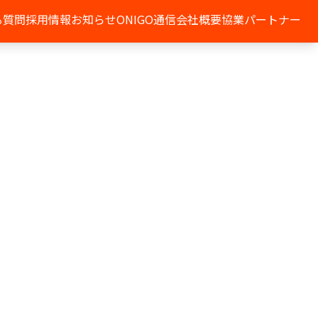
る質問
採用情報
お知らせ
ONIGO通信
会社概要
協業パートナー