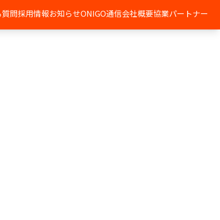
る質問
採用情報
お知らせ
ONIGO通信
会社概要
協業パートナー