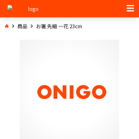
商品
お箸 先細 一花 23cm