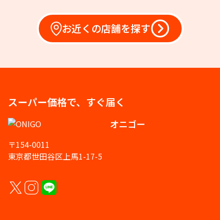
お近くの店舗を探す
スーパー価格で、すぐ届く
オニゴー
〒154-0011
東京都世田谷区上馬1-17-5