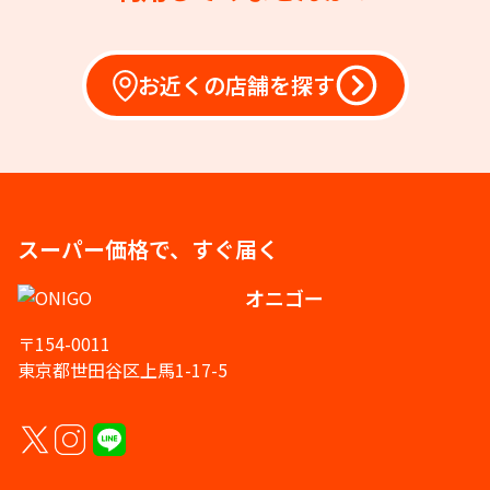
お近くの店舗を探す
スーパー価格で、すぐ届く
オニゴー
〒154-0011
東京都世田谷区上馬1-17-5