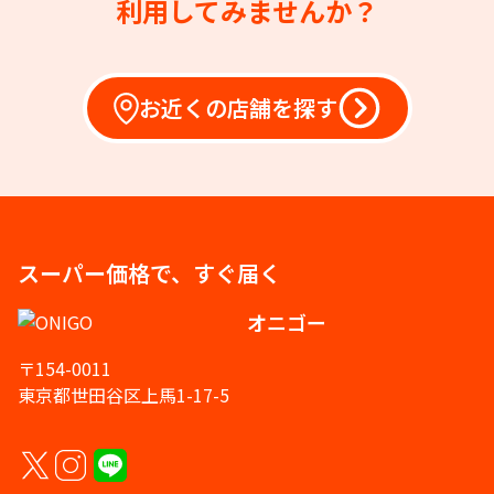
利用してみませんか？
お近くの店舗を探す
スーパー価格で、すぐ届く
オニゴー
〒154-0011
東京都世田谷区上馬1-17-5