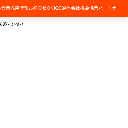
る質問
採用情報
お知らせ
ONIGO通信
会社概要
協業パートナー
治抹茶~ ンダイ