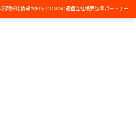
る質問
採用情報
お知らせ
ONIGO通信
会社概要
協業パートナー