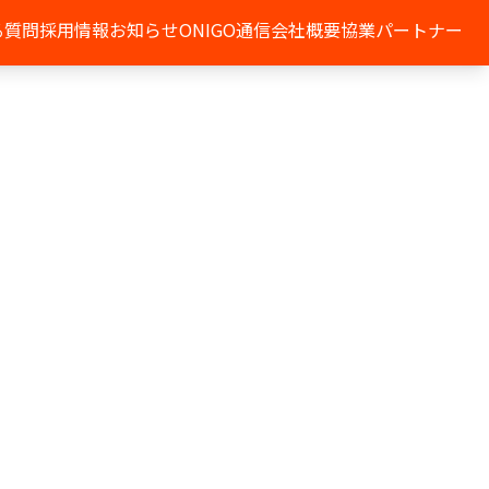
る質問
採用情報
お知らせ
ONIGO通信
会社概要
協業パートナー