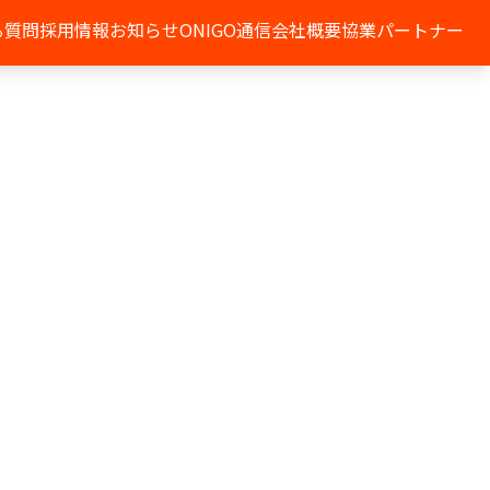
る質問
採用情報
お知らせ
ONIGO通信
会社概要
協業パートナー