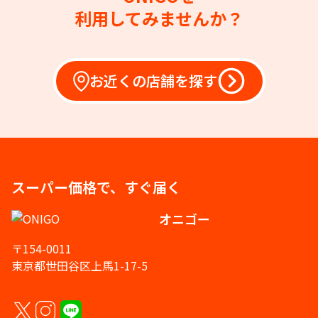
利用してみませんか？
お近くの店舗を探す
スーパー価格で、すぐ届く
オニゴー
〒154-0011
東京都世田谷区上馬1-17-5