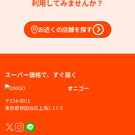
利用してみませんか？
お近くの店舗を探す
スーパー価格で、すぐ届く
オニゴー
〒154-0011
東京都世田谷区上馬1-17-5