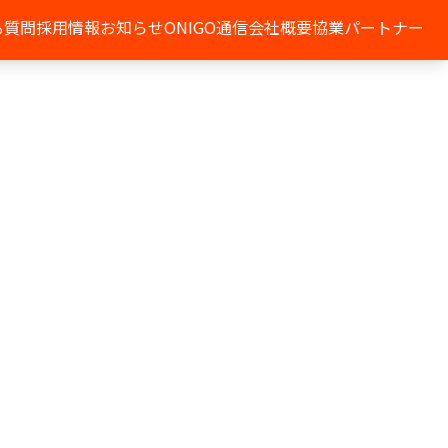
る質問
採用情報
お知らせ
ONIGO通信
会社概要
協業パートナー