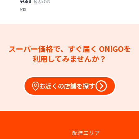
¥688
税込¥743
6個
スーパー価格で、すぐ届く
ONIGOを
利用してみませんか？
お近くの店舗を探す
配達エリア