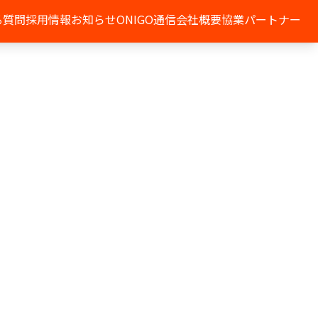
る質問
採用情報
お知らせ
ONIGO通信
会社概要
協業パートナー