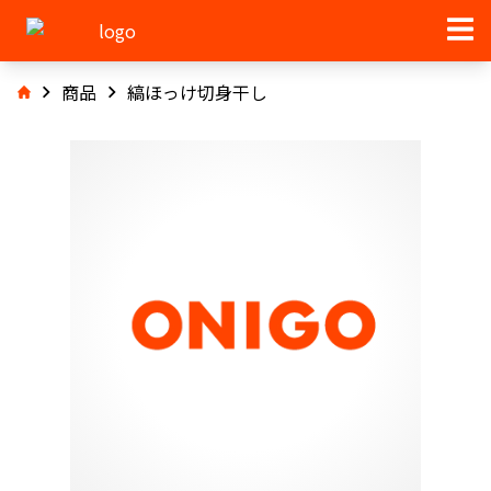
商品
縞ほっけ切身干し