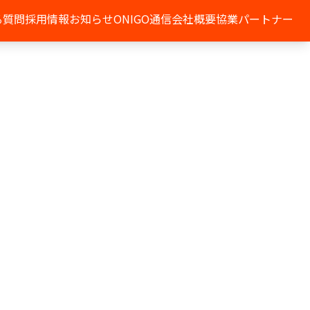
る質問
採用情報
お知らせ
ONIGO通信
会社概要
協業パートナー