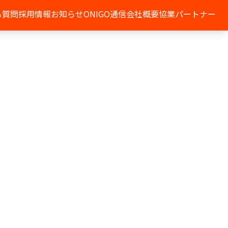
る質問
採用情報
お知らせ
ONIGO通信
会社概要
協業パートナー