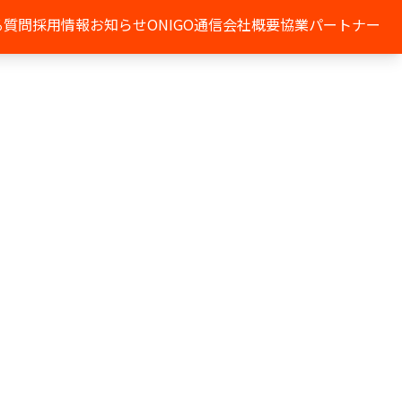
る質問
採用情報
お知らせ
ONIGO通信
会社概要
協業パートナー