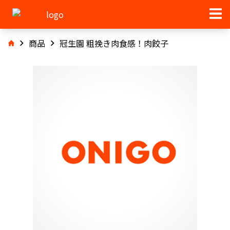
商品
冠生園 粗挽き肉食感！肉餃子