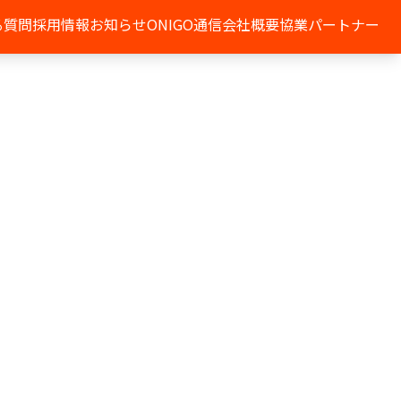
る質問
採用情報
お知らせ
ONIGO通信
会社概要
協業パートナー