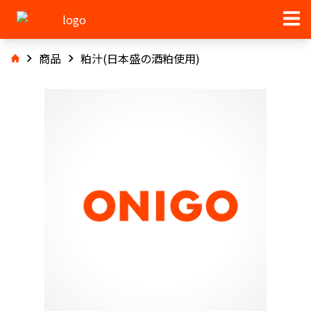
商品
粕汁(日本盛の酒粕使用)