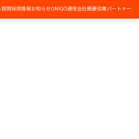
る質問
採用情報
お知らせ
ONIGO通信
会社概要
協業パートナー