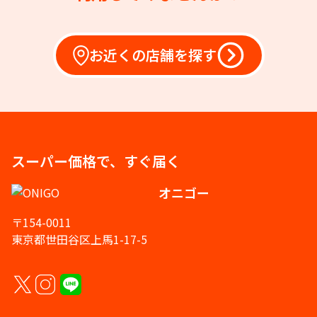
お近くの店舗を探す
スーパー価格で、すぐ届く
オニゴー
〒154-0011
東京都世田谷区上馬1-17-5