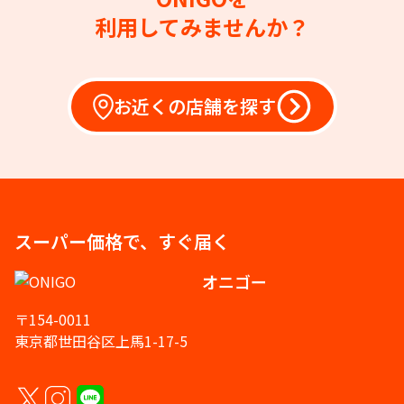
利用してみませんか？
お近くの店舗を探す
スーパー価格で、すぐ届く
オニゴー
〒154-0011
東京都世田谷区上馬1-17-5