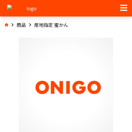
商品
産地指定 蜜かん