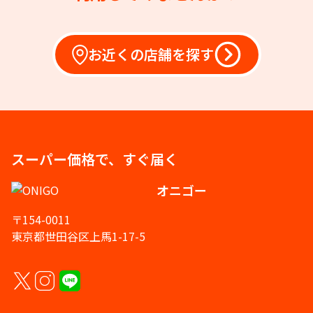
お近くの店舗を探す
スーパー価格で、すぐ届く
オニゴー
〒154-0011
東京都世田谷区上馬1-17-5