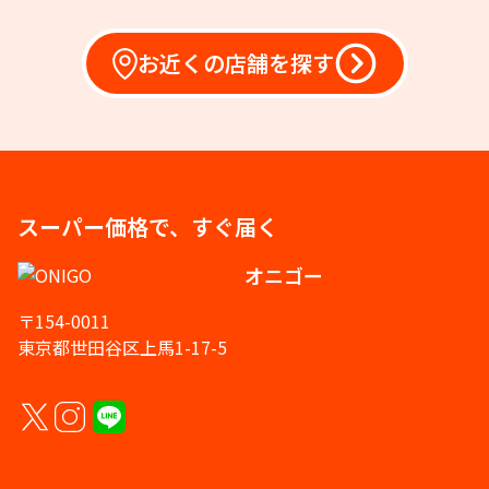
お近くの店舗を探す
スーパー価格で、すぐ届く
オニゴー
〒154-0011
東京都世田谷区上馬1-17-5