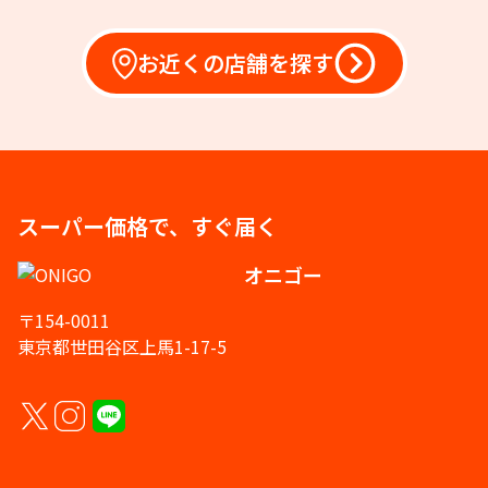
お近くの店舗を探す
スーパー価格で、すぐ届く
オニゴー
〒154-0011
東京都世田谷区上馬1-17-5