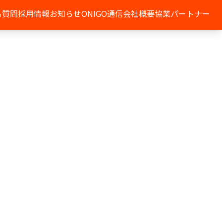
る質問
採用情報
お知らせ
ONIGO通信
会社概要
協業パートナー