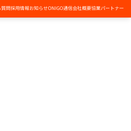
る質問
採用情報
お知らせ
ONIGO通信
会社概要
協業パートナー