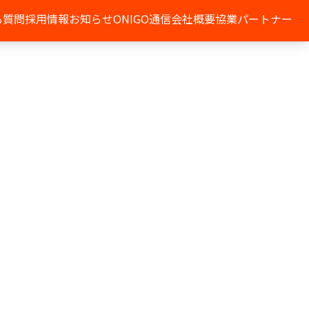
る質問
採用情報
お知らせ
ONIGO通信
会社概要
協業パートナー