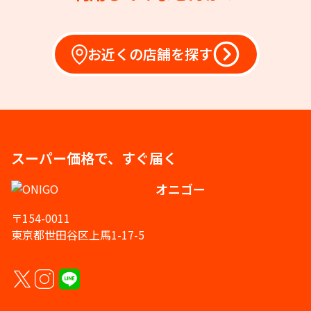
お近くの店舗を探す
スーパー価格で、すぐ届く
オニゴー
〒154-0011
東京都世田谷区上馬1-17-5