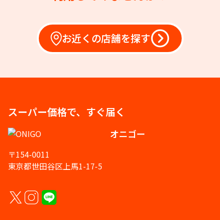
お近くの店舗を探す
スーパー価格で、すぐ届く
オニゴー
〒154-0011
東京都世田谷区上馬1-17-5