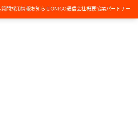
る質問
採用情報
お知らせ
ONIGO通信
会社概要
協業パートナー