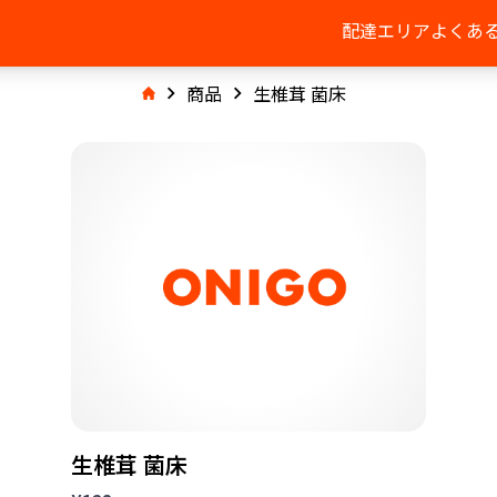
配達エリア
よくあ
商品
生椎茸 菌床
生椎茸 菌床