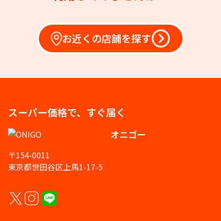
お近くの店舗を探す
スーパー価格で、すぐ届く
オニゴー
〒154-0011
東京都世田谷区上馬1-17-5