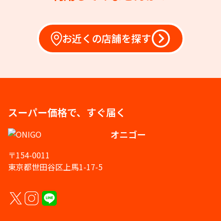
お近くの店舗を探す
スーパー価格で、すぐ届く
オニゴー
〒154-0011
東京都世田谷区上馬1-17-5